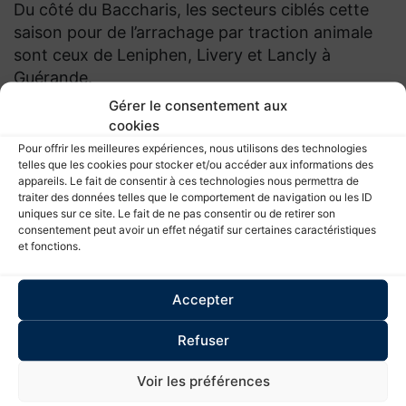
Du côté du Baccharis, les secteurs ciblés cette
saison pour de l’arrachage par traction animale
sont ceux de Leniphen, Livery et Lancly à
Guérande.
Gérer le consentement aux
Enfin, les travaux sur les fossés de ceinture ont
cookies
débutés dès fin juillet sur le secteur de la Croix de
Pour offrir les meilleures expériences, nous utilisons des technologies
Mouzac à Guérande. D’autres fossés devraient
telles que les cookies pour stocker et/ou accéder aux informations des
appareils. Le fait de consentir à ces technologies nous permettra de
être restaurés d’ici la fin de l’année, notamment
traiter des données telles que le comportement de navigation ou les ID
sur les secteurs de la Duchesse et du Marais rond
uniques sur ce site. Le fait de ne pas consentir ou de retirer son
consentement peut avoir un effet négatif sur certaines caractéristiques
à Mesquer et de Saillé à Guérande.
et fonctions.
Accepter
Refuser
←
Reprise du Baccharis sur les sites LIFE des
marais de Guérande et du Mès
Voir les préférences