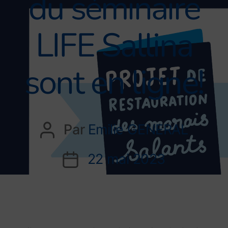
du séminaire
LIFE Sallina
sont en ligne!
Par
Emilie GENERAL
22 mai 2023