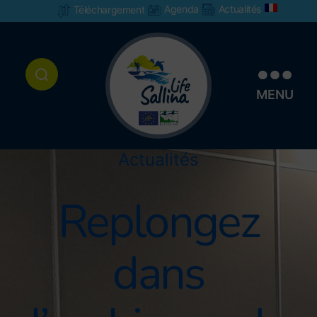
Agenda
Actualités
Téléchargement
MENU
Actualités
Replongez
dans