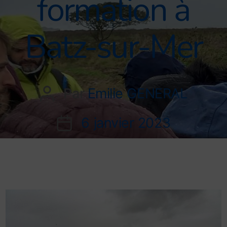
formation à
Batz-sur-Mer​
Par
Emilie GENERAL
6 janvier 2023