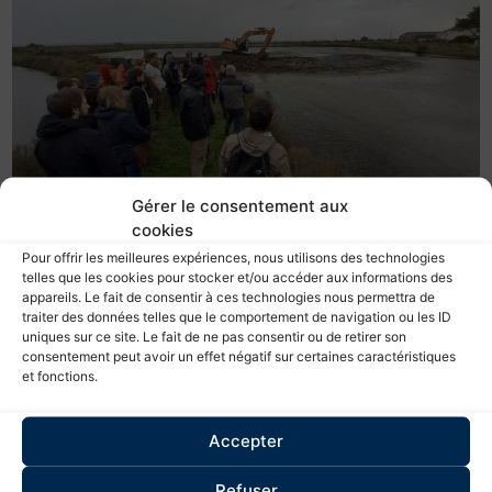
Gérer le consentement aux
cookies
Pour offrir les meilleures expériences, nous utilisons des technologies
telles que les cookies pour stocker et/ou accéder aux informations des
appareils. Le fait de consentir à ces technologies nous permettra de
Photo: Travaux de restauration d’ilot de
traiter des données telles que le comportement de navigation ou les ID
nidification dans une vasière pour les laro-
uniques sur ce site. Le fait de ne pas consentir ou de retirer son
consentement peut avoir un effet négatif sur certaines caractéristiques
limicoles dans le cadre du LIFE Sallina
et fonctions.
Chaque année, la Fédération des
Accepter
Conservatoires d’espaces naturels
organise une formation intitulée ”Enrichir sa
Refuser